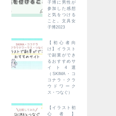
子博に男性が
参加した感想
と気をつける
こと。文具女
子博2023
【初心者向
け】イラスト
で副業ができ
るおすすめサ
イト4選
（SKIMA・コ
コナラ・クラ
ウドワーク
ス・つなぐ）
【イラスト初
心者】