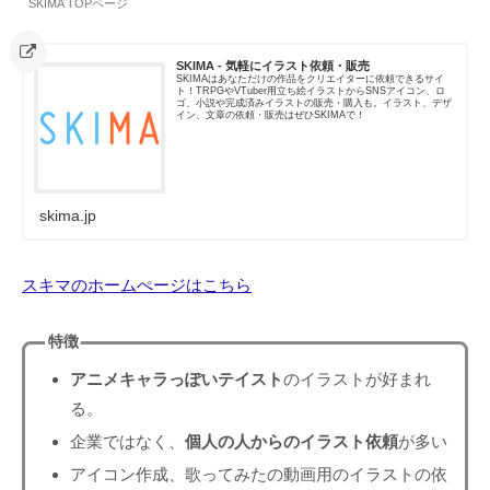
SKIMA TOPページ
SKIMA - 気軽にイラスト依頼・販売
SKIMAはあなただけの作品をクリエイターに依頼できるサイ
ト！TRPGやVTuber用立ち絵イラストからSNSアイコン、ロ
ゴ、小説や完成済みイラストの販売・購入も。イラスト、デザ
イン、文章の依頼・販売はぜひSKIMAで！
skima.jp
スキマのホームぺージはこちら
特徴
アニメキャラっぽいテイスト
のイラストが好まれ
る。
企業ではなく、
個人の人からのイラスト依頼
が多い
アイコン作成、歌ってみたの動画用のイラストの依