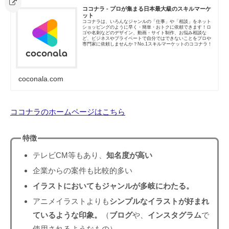
ココナラ - プロが集まる日本最大級のスキルマーケ
ット
ココナラは、いろんなジャンルの「仕事」や「相談」をネット
ショッピングのように早く・簡単・おトクに依頼できます！ロ
ゴや名刺などのデザイン、動画・サイト制作、お悩み相談な
ど、ビジネスやプライベートで自分ではできないことをプロや
専門家に依頼しませんか？No.1スキルマーケットのココナラ！
coconala.com
ココナラのホームページはこちら
特徴
テレビCM等もあり、
知名度が高い
企業からの案件も比較的多い
イラストにおいてもジャンルが多岐にわたる。
アニメイラストよりも
シンプルなイラストが好まれ
ているような印象。
（
ブログ
や、
インスタグラム
で
使用されるようなもの）